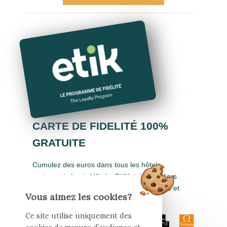
CARTE DE FIDELITÉ 100%
GRATUITE
Cumulez des euros dans tous les hôtels-
restaurants Logis Hôtels, Cit'Hotel, Singuliers
Hôtels, Demeures & Châteaux, Urban Style et
Vous aimez les cookies?
Auberge de Pays.
Ce site utilise uniquement des