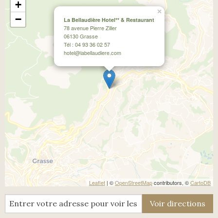
+
×
−
La Bellaudière Hotel** & Restaurant
78 avenue Pierre Ziller
06130 Grasse
Tél : 04 93 36 02 57
hotel@labellaudiere.com
Leaflet
| ©
OpenStreetMap
contributors, ©
CartoDB
Voir directions